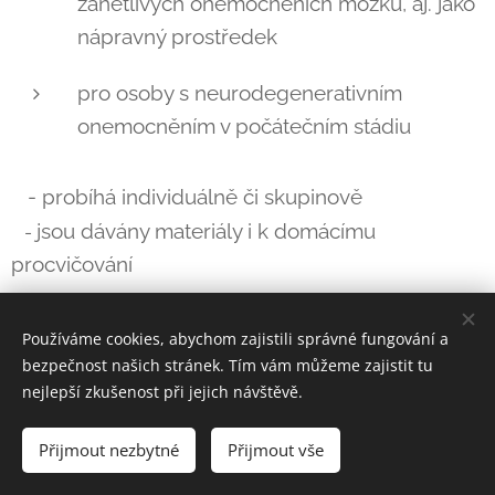
zánětlivých onemocněních mozku, aj. jako
nápravný prostředek
pro osoby s neurodegenerativním
onemocněním v počátečním stádiu
-
probíhá individuálně či skupinově
jsou dávány materiály i k domácímu
-
procvičování
Používáme cookies, abychom zajistili správné fungování a
bezpečnost našich stránek. Tím vám můžeme zajistit tu
nejlepší zkušenost při jejich návštěvě.
© 2025 Všechna práva vyhrazena | Petra Klusáčková
Přijmout nezbytné
Vytvořeno službou
Přijmout vše
Webnode
Cookies